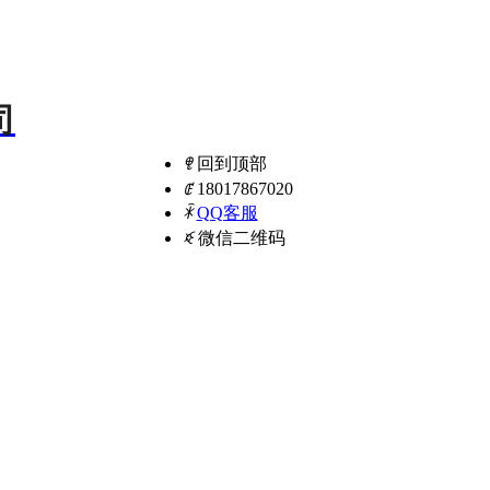
司
ꁸ
回到顶部
ꂅ
18017867020
ꁗ
QQ客服
ꀥ
微信二维码