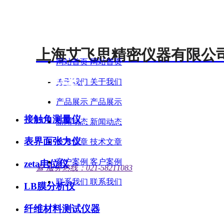
上海艾飞思精密仪器有限公
网站首页
网站首页
• 产品分类 •
关于我们
关于我们
产品展示
产品展示
接触角测量仪
新闻动态
新闻动态
表界面张力仪
技术文章
技术文章
客户案例
客户案例
zeta电位仪
뀰
服务热线：021-58211083
联系我们
联系我们
LB膜分析仪
纤维材料测试仪器